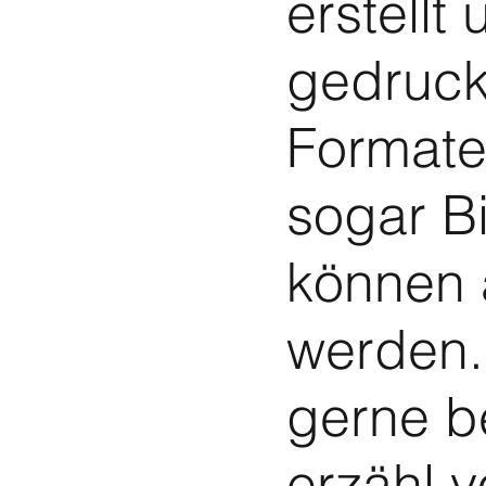
erstellt
gedruck
Formate
sogar B
können 
werden.
gerne b
erzähl 