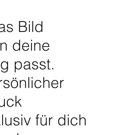
as Bild
in deine
 passt.
rsönlicher
uck
lusiv für dich