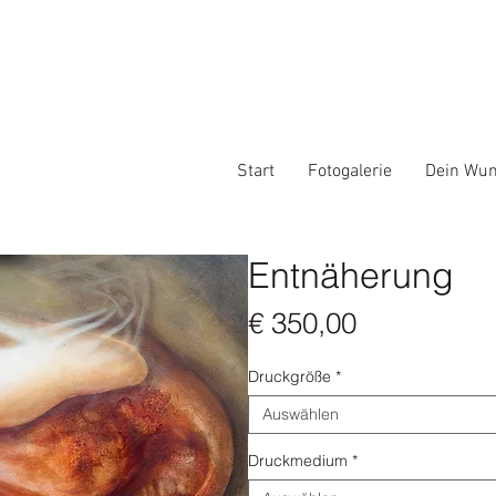
Start
Fotogalerie
Dein Wun
Entnäherung
Preis
€ 350,00
Druckgröße
*
Auswählen
Druckmedium
*