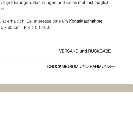
vergrößerungen, Rahmungen und vieles mehr ist möglich.
en.
st erhältlich. Bei Interesse bitte um
Kontaktaufnahme.
15 x 65 cm – Preis € 1.100,-
VERSAND und RÜCKGABE
Alle Infos zu Versand und Rückgabe finden Sie in den
AGB
DRUCKMEDIUM UND RAHMUNG
Infos zu Druckmedien und Rahmen.
JOKUN berät gerne.