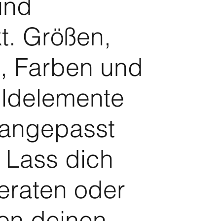
 und
t. Größen,
, Farben und
ildelemente
angepasst
 Lass dich
eraten oder
von deinen