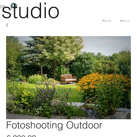
studio
en
Start
More
Fotoshooting Outdoor