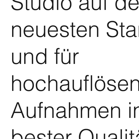
Studio auf d
neuesten St
und für
hochauflöse
Aufnahmen i
bester Qualit