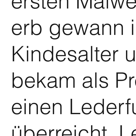
ersten Malw
erb gewann i
Kindesalter 
bekam als Pr
einen Lederf
überreicht. L