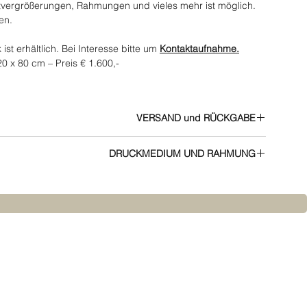
vergrößerungen, Rahmungen und vieles mehr ist möglich.
en.
st erhältlich. Bei Interesse bitte um
Kontaktaufnahme.
20 x 80 cm – Preis € 1.600,-
VERSAND und RÜCKGABE
Alle Infos zu Versand und Rückgabe finden Sie in den
AGB
DRUCKMEDIUM UND RAHMUNG
Infos zu Druckmedien und Rahmen.
JOKUN berät gerne.