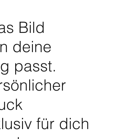
as Bild
in deine
 passt.
rsönlicher
uck
lusiv für dich