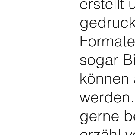
erstellt
gedruck
Formate
sogar B
können 
werden.
gerne b
erzähl 