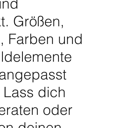
 und
t. Größen,
, Farben und
ildelemente
angepasst
 Lass dich
eraten oder
von deinen