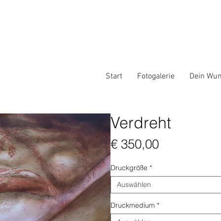
Start
Fotogalerie
Dein Wun
Verdreht
Preis
€ 350,00
Druckgröße
*
Auswählen
Druckmedium
*