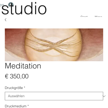
studio
en
Start
More
Meditation
Preis
€ 350,00
Druckgröße
*
Druckmedium
*