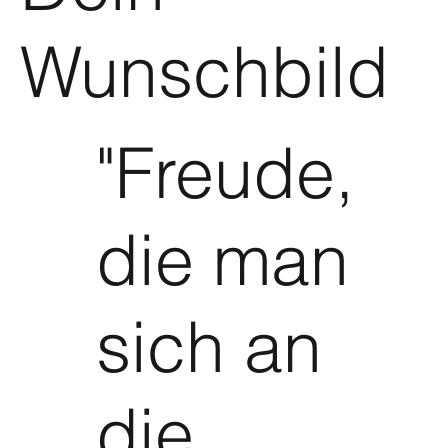
Wunschbild
"Freude,
die man
sich an
die