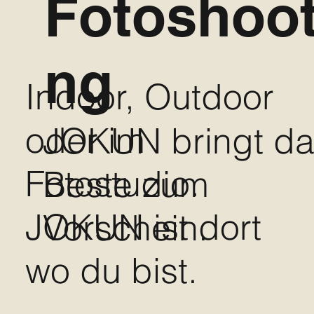
Fotoshoot
ng
Indoor, Outdoor
oder im
JOKUN bringt da
Fotostudio.
Beste zum
JOKUN ist dort
Vorschein.
wo du bist.