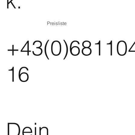
k.
Preisliste
+43(0)68110
16
Dein